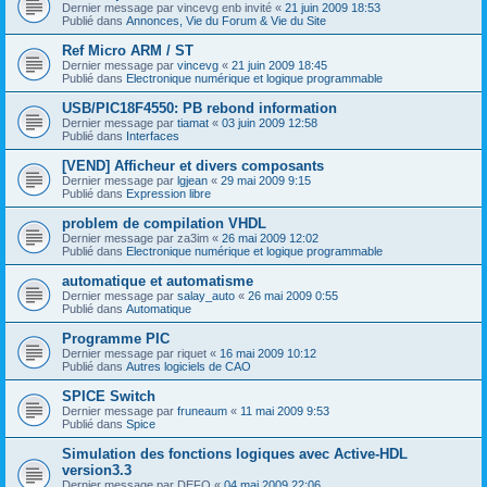
Dernier message par
vincevg enb invité
«
21 juin 2009 18:53
Publié dans
Annonces, Vie du Forum & Vie du Site
Ref Micro ARM / ST
Dernier message par
vincevg
«
21 juin 2009 18:45
Publié dans
Electronique numérique et logique programmable
USB/PIC18F4550: PB rebond information
Dernier message par
tiamat
«
03 juin 2009 12:58
Publié dans
Interfaces
[VEND] Afficheur et divers composants
Dernier message par
lgjean
«
29 mai 2009 9:15
Publié dans
Expression libre
problem de compilation VHDL
Dernier message par
za3im
«
26 mai 2009 12:02
Publié dans
Electronique numérique et logique programmable
automatique et automatisme
Dernier message par
salay_auto
«
26 mai 2009 0:55
Publié dans
Automatique
Programme PIC
Dernier message par
riquet
«
16 mai 2009 10:12
Publié dans
Autres logiciels de CAO
SPICE Switch
Dernier message par
fruneaum
«
11 mai 2009 9:53
Publié dans
Spice
Simulation des fonctions logiques avec Active-HDL
version3.3
Dernier message par
DEFO
«
04 mai 2009 22:06