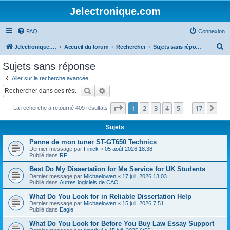
Jelectronique.com
FAQ
Connexion
R
Jelectronique.com
Accueil du forum
Rechercher
Sujets sans réponse
e
Sujets sans réponse
c
Aller sur la recherche avancée
h
Rechercher
Recherche avancée
e
Page
1
sur
17
1
2
3
4
5
17
Sui
La recherche a retourné 409 résultats
r
…
c
Sujets
h
Panne de mon tuner ST-GT650 Technics
e
Dernier message par
Finick
«
05 août 2026 18:38
Publié dans
RF
r
Best Do My Dissertation for Me Service for UK Students
Dernier message par
Michaelowen
«
17 juil. 2026 13:03
Publié dans
Autres logiciels de CAO
What Do You Look for in Reliable Dissertation Help
Dernier message par
Michaelowen
«
15 juil. 2026 7:51
Publié dans
Eagle
What Do You Look for Before You Buy Law Essay Support