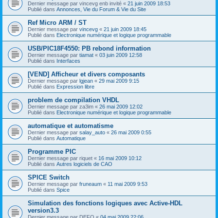
Dernier message par
vincevg enb invité
«
21 juin 2009 18:53
Publié dans
Annonces, Vie du Forum & Vie du Site
Ref Micro ARM / ST
Dernier message par
vincevg
«
21 juin 2009 18:45
Publié dans
Electronique numérique et logique programmable
USB/PIC18F4550: PB rebond information
Dernier message par
tiamat
«
03 juin 2009 12:58
Publié dans
Interfaces
[VEND] Afficheur et divers composants
Dernier message par
lgjean
«
29 mai 2009 9:15
Publié dans
Expression libre
problem de compilation VHDL
Dernier message par
za3im
«
26 mai 2009 12:02
Publié dans
Electronique numérique et logique programmable
automatique et automatisme
Dernier message par
salay_auto
«
26 mai 2009 0:55
Publié dans
Automatique
Programme PIC
Dernier message par
riquet
«
16 mai 2009 10:12
Publié dans
Autres logiciels de CAO
SPICE Switch
Dernier message par
fruneaum
«
11 mai 2009 9:53
Publié dans
Spice
Simulation des fonctions logiques avec Active-HDL
version3.3
Dernier message par
DEFO
«
04 mai 2009 22:06