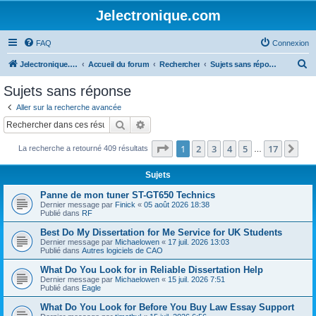
Jelectronique.com
FAQ
Connexion
R
Jelectronique.com
Accueil du forum
Rechercher
Sujets sans réponse
e
Sujets sans réponse
c
Aller sur la recherche avancée
h
Rechercher
Recherche avancée
e
Page
1
sur
17
1
2
3
4
5
17
Sui
La recherche a retourné 409 résultats
r
…
c
Sujets
h
Panne de mon tuner ST-GT650 Technics
e
Dernier message par
Finick
«
05 août 2026 18:38
Publié dans
RF
r
Best Do My Dissertation for Me Service for UK Students
Dernier message par
Michaelowen
«
17 juil. 2026 13:03
Publié dans
Autres logiciels de CAO
What Do You Look for in Reliable Dissertation Help
Dernier message par
Michaelowen
«
15 juil. 2026 7:51
Publié dans
Eagle
What Do You Look for Before You Buy Law Essay Support