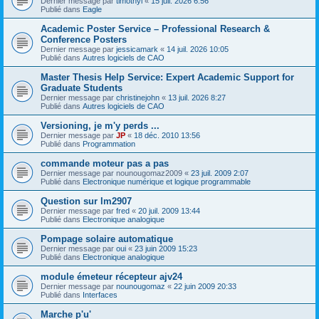
Dernier message par
timothyl
«
15 juil. 2026 6:56
Publié dans
Eagle
Academic Poster Service – Professional Research &
Conference Posters
Dernier message par
jessicamark
«
14 juil. 2026 10:05
Publié dans
Autres logiciels de CAO
Master Thesis Help Service: Expert Academic Support for
Graduate Students
Dernier message par
christinejohn
«
13 juil. 2026 8:27
Publié dans
Autres logiciels de CAO
Versioning, je m'y perds ...
Dernier message par
JP
«
18 déc. 2010 13:56
Publié dans
Programmation
commande moteur pas a pas
Dernier message par
nounougomaz2009
«
23 juil. 2009 2:07
Publié dans
Electronique numérique et logique programmable
Question sur lm2907
Dernier message par
fred
«
20 juil. 2009 13:44
Publié dans
Electronique analogique
Pompage solaire automatique
Dernier message par
oui
«
23 juin 2009 15:23
Publié dans
Electronique analogique
module émeteur récepteur ajv24
Dernier message par
nounougomaz
«
22 juin 2009 20:33
Publié dans
Interfaces
Marche p'u'