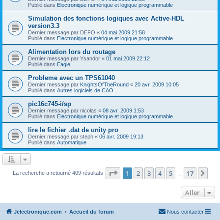
Publié dans
Electronique numérique et logique programmable
Simulation des fonctions logiques avec Active-HDL
version3.3
Dernier message par
DEFO
«
04 mai 2009 21:58
Publié dans
Electronique numérique et logique programmable
Alimentation lors du routage
Dernier message par
Ysandor
«
01 mai 2009 22:12
Publié dans
Eagle
Probleme avec un TPS61040
Dernier message par
KnightsOfTheRound
«
20 avr. 2009 10:05
Publié dans
Autres logiciels de CAO
pic16c745-i/sp
Dernier message par
nicolas
«
08 avr. 2009 1:53
Publié dans
Electronique numérique et logique programmable
lire le fichier .dat de unity pro
Dernier message par
steph
«
06 avr. 2009 19:13
Publié dans
Automatique
Page
1
sur
17
1
2
3
4
5
17
Sui
La recherche a retourné 409 résultats
…
Aller
Jelectronique.com
Accueil du forum
Nous contacter