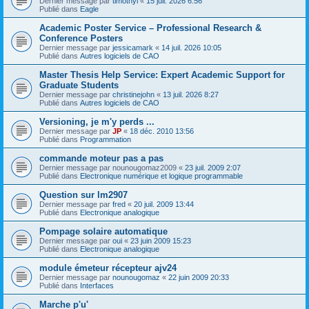
Dernier message par
timothyl
«
15 juil. 2026 6:56
Publié dans
Eagle
Academic Poster Service – Professional Research &
Conference Posters
Dernier message par
jessicamark
«
14 juil. 2026 10:05
Publié dans
Autres logiciels de CAO
Master Thesis Help Service: Expert Academic Support for
Graduate Students
Dernier message par
christinejohn
«
13 juil. 2026 8:27
Publié dans
Autres logiciels de CAO
Versioning, je m'y perds ...
Dernier message par
JP
«
18 déc. 2010 13:56
Publié dans
Programmation
commande moteur pas a pas
Dernier message par
nounougomaz2009
«
23 juil. 2009 2:07
Publié dans
Electronique numérique et logique programmable
Question sur lm2907
Dernier message par
fred
«
20 juil. 2009 13:44
Publié dans
Electronique analogique
Pompage solaire automatique
Dernier message par
oui
«
23 juin 2009 15:23
Publié dans
Electronique analogique
module émeteur récepteur ajv24
Dernier message par
nounougomaz
«
22 juin 2009 20:33
Publié dans
Interfaces
Marche p'u'