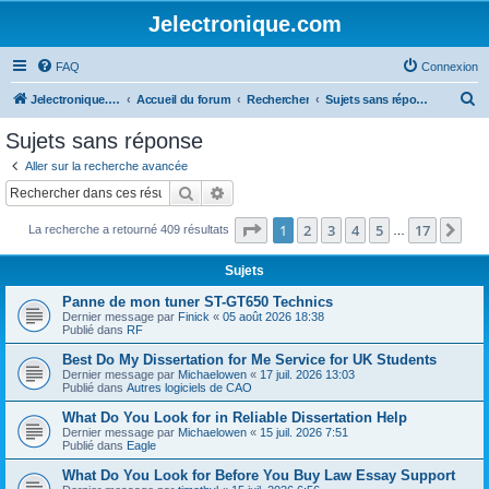
Jelectronique.com
FAQ
Connexion
R
Jelectronique.com
Accueil du forum
Rechercher
Sujets sans réponse
e
Sujets sans réponse
c
Aller sur la recherche avancée
h
Rechercher
Recherche avancée
e
Page
1
sur
17
1
2
3
4
5
17
Sui
La recherche a retourné 409 résultats
r
…
c
Sujets
h
Panne de mon tuner ST-GT650 Technics
e
Dernier message par
Finick
«
05 août 2026 18:38
Publié dans
RF
r
Best Do My Dissertation for Me Service for UK Students
Dernier message par
Michaelowen
«
17 juil. 2026 13:03
Publié dans
Autres logiciels de CAO
What Do You Look for in Reliable Dissertation Help
Dernier message par
Michaelowen
«
15 juil. 2026 7:51
Publié dans
Eagle
What Do You Look for Before You Buy Law Essay Support