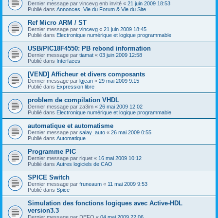
Dernier message par
vincevg enb invité
«
21 juin 2009 18:53
Publié dans
Annonces, Vie du Forum & Vie du Site
Ref Micro ARM / ST
Dernier message par
vincevg
«
21 juin 2009 18:45
Publié dans
Electronique numérique et logique programmable
USB/PIC18F4550: PB rebond information
Dernier message par
tiamat
«
03 juin 2009 12:58
Publié dans
Interfaces
[VEND] Afficheur et divers composants
Dernier message par
lgjean
«
29 mai 2009 9:15
Publié dans
Expression libre
problem de compilation VHDL
Dernier message par
za3im
«
26 mai 2009 12:02
Publié dans
Electronique numérique et logique programmable
automatique et automatisme
Dernier message par
salay_auto
«
26 mai 2009 0:55
Publié dans
Automatique
Programme PIC
Dernier message par
riquet
«
16 mai 2009 10:12
Publié dans
Autres logiciels de CAO
SPICE Switch
Dernier message par
fruneaum
«
11 mai 2009 9:53
Publié dans
Spice
Simulation des fonctions logiques avec Active-HDL
version3.3
Dernier message par
DEFO
«
04 mai 2009 22:06