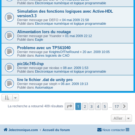
Publié dans
Electronique numérique et logique programmable
Simulation des fonctions logiques avec Active-HDL
version3.3
Dernier message par
DEFO
«
04 mai 2009 21:58
Publié dans
Electronique numérique et logique programmable
Alimentation lors du routage
Dernier message par
Ysandor
«
01 mai 2009 22:12
Publié dans
Eagle
Probleme avec un TPS61040
Dernier message par
KnightsOfTheRound
«
20 avr. 2009 10:05
Publié dans
Autres logiciels de CAO
pic16c745-i/sp
Dernier message par
nicolas
«
08 avr. 2009 1:53
Publié dans
Electronique numérique et logique programmable
lire le fichier .dat de unity pro
Dernier message par
steph
«
06 avr. 2009 19:13
Publié dans
Automatique
Page
1
sur
17
1
2
3
4
5
17
Sui
La recherche a retourné 409 résultats
…
Aller
Jelectronique.com
Accueil du forum
Nous contacter