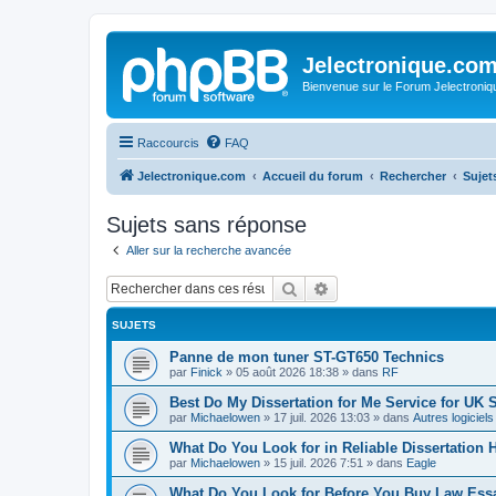
Jelectronique.co
Bienvenue sur le Forum Jelectroniq
Raccourcis
FAQ
Jelectronique.com
Accueil du forum
Rechercher
Sujet
Sujets sans réponse
Aller sur la recherche avancée
Rechercher
Recherche avancée
SUJETS
Panne de mon tuner ST-GT650 Technics
par
Finick
»
05 août 2026 18:38
» dans
RF
Best Do My Dissertation for Me Service for UK 
par
Michaelowen
»
17 juil. 2026 13:03
» dans
Autres logiciel
What Do You Look for in Reliable Dissertation 
par
Michaelowen
»
15 juil. 2026 7:51
» dans
Eagle
What Do You Look for Before You Buy Law Ess