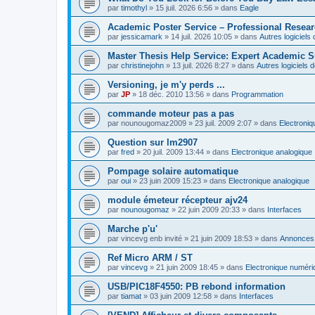
par
timothyl
»
15 juil. 2026 6:56
» dans
Eagle
Academic Poster Service – Professional Resea
par
jessicamark
»
14 juil. 2026 10:05
» dans
Autres logiciel
Master Thesis Help Service: Expert Academic S
par
christinejohn
»
13 juil. 2026 8:27
» dans
Autres logiciels
Versioning, je m'y perds ...
par
JP
»
18 déc. 2010 13:56
» dans
Programmation
commande moteur pas a pas
par
nounougomaz2009
»
23 juil. 2009 2:07
» dans
Electroni
Question sur lm2907
par
fred
»
20 juil. 2009 13:44
» dans
Electronique analogique
Pompage solaire automatique
par
oui
»
23 juin 2009 15:23
» dans
Electronique analogique
module émeteur récepteur ajv24
par
nounougomaz
»
22 juin 2009 20:33
» dans
Interfaces
Marche p'u'
par
vincevg enb invité
»
21 juin 2009 18:53
» dans
Annonces,
Ref Micro ARM / ST
par
vincevg
»
21 juin 2009 18:45
» dans
Electronique numéri
USB/PIC18F4550: PB rebond information
par
tiamat
»
03 juin 2009 12:58
» dans
Interfaces