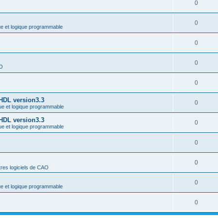
0
0
ue et logique programmable
0
0
AO
0
-HDL version3.3
0
ue et logique programmable
-HDL version3.3
0
ue et logique programmable
0
0
res logiciels de CAO
0
ue et logique programmable
0