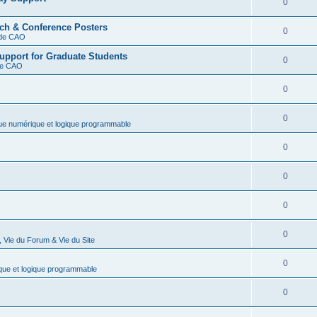
0
rch & Conference Posters
0
s de CAO
upport for Graduate Students
0
 de CAO
0
0
que numérique et logique programmable
0
0
0
0
 Vie du Forum & Vie du Site
0
que et logique programmable
0