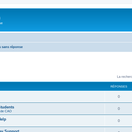
m
ue
s sans réponse
La recherc
RÉPONSES
0
Students
0
s de CAO
Help
0
ay Support