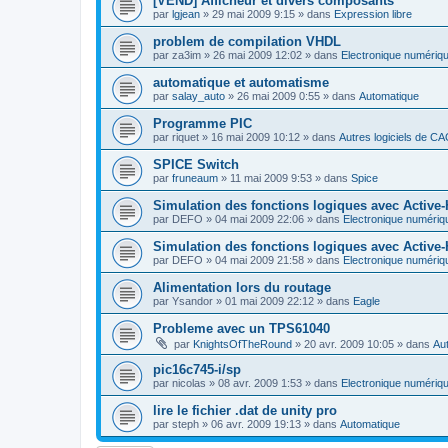
[VEND] Afficheur et divers composants
par
lgjean
»
29 mai 2009 9:15
» dans
Expression libre
problem de compilation VHDL
par
za3im
»
26 mai 2009 12:02
» dans
Electronique numériq
automatique et automatisme
par
salay_auto
»
26 mai 2009 0:55
» dans
Automatique
Programme PIC
par
riquet
»
16 mai 2009 10:12
» dans
Autres logiciels de C
SPICE Switch
par
fruneaum
»
11 mai 2009 9:53
» dans
Spice
Simulation des fonctions logiques avec Active
par
DEFO
»
04 mai 2009 22:06
» dans
Electronique numériq
Simulation des fonctions logiques avec Active
par
DEFO
»
04 mai 2009 21:58
» dans
Electronique numériq
Alimentation lors du routage
par
Ysandor
»
01 mai 2009 22:12
» dans
Eagle
Probleme avec un TPS61040
par
KnightsOfTheRound
»
20 avr. 2009 10:05
» dans
Aut
pic16c745-i/sp
par
nicolas
»
08 avr. 2009 1:53
» dans
Electronique numériq
lire le fichier .dat de unity pro
par
steph
»
06 avr. 2009 19:13
» dans
Automatique