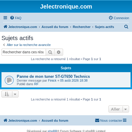
Jelectronique.com
FAQ
Connexion
R
Jelectronique.com
Accueil du forum
Rechercher
Sujets actifs
e
Sujets actifs
c
Aller sur la recherche avancée
h
Rechercher
Recherche avancée
e
La recherche a retourné 1 résultat • Page
1
sur
1
r
Sujets
c
Panne de mon tuner ST-GT650 Technics
h
Dernier message par
Finick
«
05 août 2026 18:38
e
Publié dans
RF
r
La recherche a retourné 1 résultat • Page
1
sur
1
Aller
Jelectronique.com
Accueil du forum
Nous contacter
Développé par
phpBB
® Forum Software © phpBB Limited