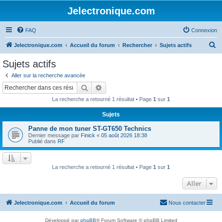
Jelectronique.com
FAQ
Connexion
R
Jelectronique.com
Accueil du forum
Rechercher
Sujets actifs
e
Sujets actifs
c
Aller sur la recherche avancée
h
Rechercher
Recherche avancée
e
La recherche a retourné 1 résultat • Page
1
sur
1
r
Sujets
c
Panne de mon tuner ST-GT650 Technics
h
Dernier message par
Finick
«
05 août 2026 18:38
e
Publié dans
RF
r
La recherche a retourné 1 résultat • Page
1
sur
1
Aller
Jelectronique.com
Accueil du forum
Nous contacter
Développé par
phpBB
® Forum Software © phpBB Limited