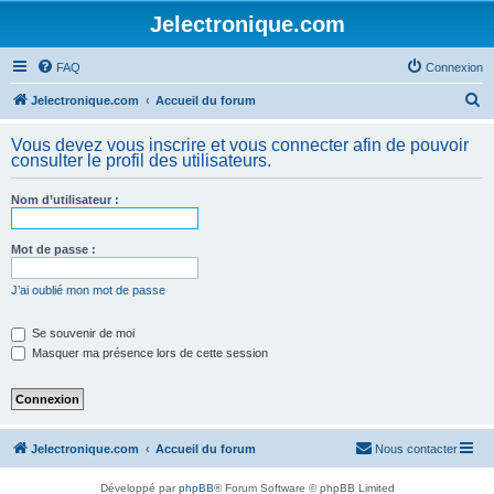
Jelectronique.com
FAQ
Connexion
R
Jelectronique.com
Accueil du forum
e
Vous devez vous inscrire et vous connecter afin de pouvoir
c
consulter le profil des utilisateurs.
h
Nom d’utilisateur :
e
r
Mot de passe :
c
h
J’ai oublié mon mot de passe
e
Se souvenir de moi
r
Masquer ma présence lors de cette session
Jelectronique.com
Accueil du forum
Nous contacter
Développé par
phpBB
® Forum Software © phpBB Limited