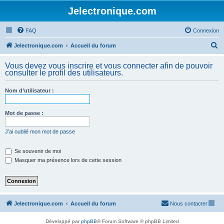
Jelectronique.com
FAQ
Connexion
R
Jelectronique.com
Accueil du forum
e
Vous devez vous inscrire et vous connecter afin de pouvoir
c
consulter le profil des utilisateurs.
h
Nom d’utilisateur :
e
r
Mot de passe :
c
h
J’ai oublié mon mot de passe
e
Se souvenir de moi
r
Masquer ma présence lors de cette session
Jelectronique.com
Accueil du forum
Nous contacter
Développé par
phpBB
® Forum Software © phpBB Limited