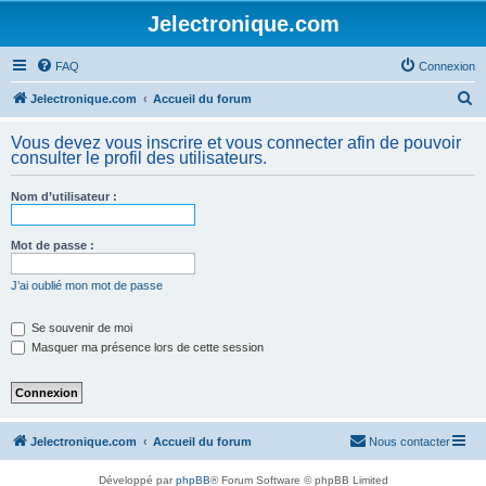
Jelectronique.com
FAQ
Connexion
R
Jelectronique.com
Accueil du forum
e
Vous devez vous inscrire et vous connecter afin de pouvoir
c
consulter le profil des utilisateurs.
h
Nom d’utilisateur :
e
r
Mot de passe :
c
h
J’ai oublié mon mot de passe
e
Se souvenir de moi
r
Masquer ma présence lors de cette session
Jelectronique.com
Accueil du forum
Nous contacter
Développé par
phpBB
® Forum Software © phpBB Limited