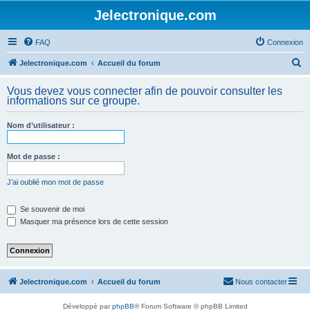
Jelectronique.com
FAQ
Connexion
R
Jelectronique.com
Accueil du forum
e
Vous devez vous connecter afin de pouvoir consulter les
c
informations sur ce groupe.
h
Nom d’utilisateur :
e
r
Mot de passe :
c
h
J’ai oublié mon mot de passe
e
Se souvenir de moi
r
Masquer ma présence lors de cette session
Jelectronique.com
Accueil du forum
Nous contacter
Développé par
phpBB
® Forum Software © phpBB Limited