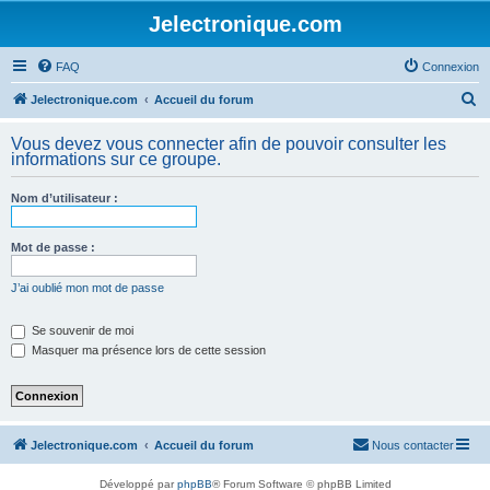
Jelectronique.com
FAQ
Connexion
R
Jelectronique.com
Accueil du forum
e
Vous devez vous connecter afin de pouvoir consulter les
c
informations sur ce groupe.
h
Nom d’utilisateur :
e
r
Mot de passe :
c
h
J’ai oublié mon mot de passe
e
Se souvenir de moi
r
Masquer ma présence lors de cette session
Jelectronique.com
Accueil du forum
Nous contacter
Développé par
phpBB
® Forum Software © phpBB Limited