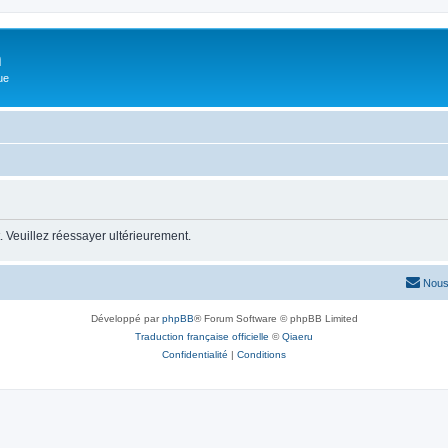
m
ue
 Veuillez réessayer ultérieurement.
Nous
Développé par
phpBB
® Forum Software © phpBB Limited
Traduction française officielle
©
Qiaeru
Confidentialité
|
Conditions