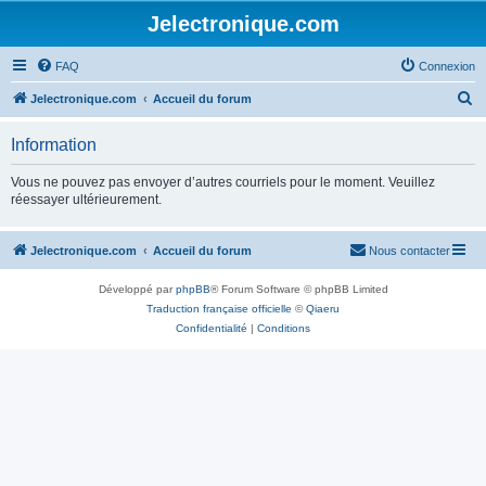
Jelectronique.com
FAQ
Connexion
R
Jelectronique.com
Accueil du forum
e
Information
c
h
Vous ne pouvez pas envoyer d’autres courriels pour le moment. Veuillez
réessayer ultérieurement.
e
r
Jelectronique.com
Accueil du forum
Nous contacter
c
h
Développé par
phpBB
® Forum Software © phpBB Limited
e
Traduction française officielle
©
Qiaeru
Confidentialité
|
Conditions
r