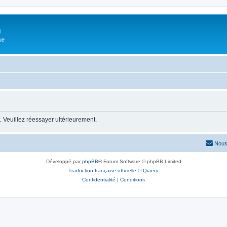
m
ue
 Veuillez réessayer ultérieurement.
Nous
Développé par
phpBB
® Forum Software © phpBB Limited
Traduction française officielle
©
Qiaeru
Confidentialité
|
Conditions