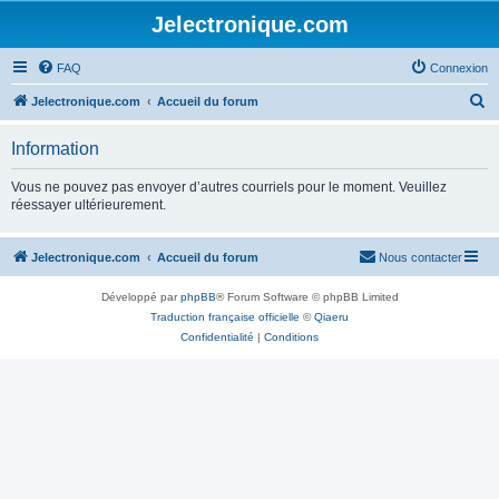
Jelectronique.com
FAQ
Connexion
R
Jelectronique.com
Accueil du forum
e
Information
c
h
Vous ne pouvez pas envoyer d’autres courriels pour le moment. Veuillez
réessayer ultérieurement.
e
r
Jelectronique.com
Accueil du forum
Nous contacter
c
h
Développé par
phpBB
® Forum Software © phpBB Limited
e
Traduction française officielle
©
Qiaeru
Confidentialité
|
Conditions
r