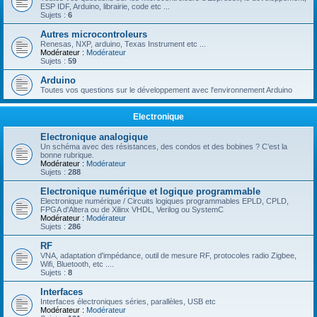
ESP IDF, Arduino, librairie, code etc ...
Sujets :
6
Autres microcontroleurs
Renesas, NXP, arduino, Texas Instrument etc ...
Modérateur :
Modérateur
Sujets :
59
Arduino
Toutes vos questions sur le développement avec l'environnement Arduino
Electronique
Electronique analogique
Un schéma avec des résistances, des condos et des bobines ? C’est la
bonne rubrique.
Modérateur :
Modérateur
Sujets :
288
Electronique numérique et logique programmable
Electronique numérique / Circuits logiques programmables EPLD, CPLD,
FPGA d'Altera ou de Xilinx VHDL, Verilog ou SystemC
Modérateur :
Modérateur
Sujets :
286
RF
VNA, adaptation d'impédance, outil de mesure RF, protocoles radio Zigbee,
Wifi, Bluetooth, etc ....
Sujets :
8
Interfaces
Interfaces électroniques séries, parallèles, USB etc
Modérateur :
Modérateur