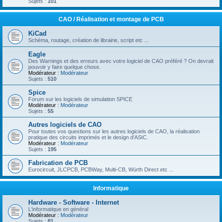
Sujets :
101
CAO / Réalisation et montage de PCB
KiCad
Schéma, routage, création de librairie, script etc ...
Eagle
Des Warnings et des erreurs avec votre logiciel de CAO préféré ? On devrait
pouvoir y faire quelque chose.
Modérateur :
Modérateur
Sujets :
510
Spice
Forum sur les logiciels de simulation SPICE
Modérateur :
Modérateur
Sujets :
55
Autres logiciels de CAO
Pour toutes vos questions sur les autres logiciels de CAO, la réalisation
pratique des circuits imprimés et le design d'ASIC.
Modérateur :
Modérateur
Sujets :
195
Fabrication de PCB
Eurocircuit, JLCPCB, PCBWay, Multi-CB, Würth Direct etc ...
Informatique
Hardware - Software - Internet
L'informatique en général
Modérateur :
Modérateur
Sujets :
81