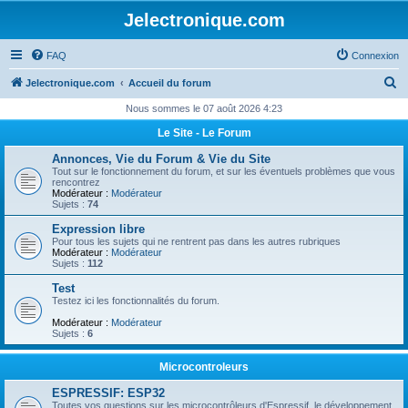
Jelectronique.com
FAQ
Connexion
R
Jelectronique.com
Accueil du forum
e
Nous sommes le 07 août 2026 4:23
c
Le Site - Le Forum
h
Annonces, Vie du Forum & Vie du Site
e
Tout sur le fonctionnement du forum, et sur les éventuels problèmes que vous
rencontrez
r
Modérateur :
Modérateur
Sujets :
74
c
Expression libre
h
Pour tous les sujets qui ne rentrent pas dans les autres rubriques
Modérateur :
Modérateur
e
Sujets :
112
r
Test
Testez ici les fonctionnalités du forum.
Modérateur :
Modérateur
Sujets :
6
Microcontroleurs
ESPRESSIF: ESP32
Toutes vos questions sur les microcontrôleurs d'Espressif, le développement,