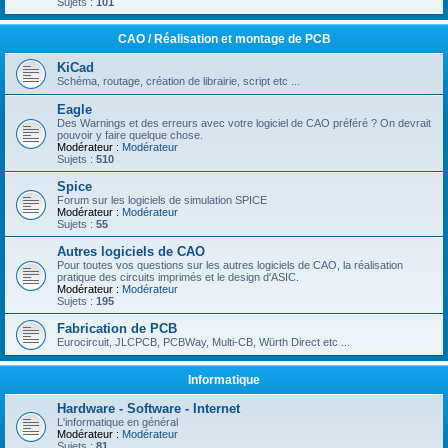
Sujets :
101
CAO / Réalisation et montage de PCB
KiCad
Schéma, routage, création de librairie, script etc ...
Eagle
Des Warnings et des erreurs avec votre logiciel de CAO préféré ? On devrait
pouvoir y faire quelque chose.
Modérateur :
Modérateur
Sujets :
510
Spice
Forum sur les logiciels de simulation SPICE
Modérateur :
Modérateur
Sujets :
55
Autres logiciels de CAO
Pour toutes vos questions sur les autres logiciels de CAO, la réalisation
pratique des circuits imprimés et le design d'ASIC.
Modérateur :
Modérateur
Sujets :
195
Fabrication de PCB
Eurocircuit, JLCPCB, PCBWay, Multi-CB, Würth Direct etc ...
Informatique
Hardware - Software - Internet
L'informatique en général
Modérateur :
Modérateur
Sujets :
81