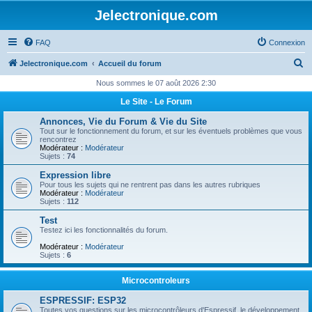
Jelectronique.com
FAQ
Connexion
R
Jelectronique.com
Accueil du forum
e
Nous sommes le 07 août 2026 2:30
c
Le Site - Le Forum
h
Annonces, Vie du Forum & Vie du Site
e
Tout sur le fonctionnement du forum, et sur les éventuels problèmes que vous
rencontrez
r
Modérateur :
Modérateur
Sujets :
74
c
Expression libre
h
Pour tous les sujets qui ne rentrent pas dans les autres rubriques
Modérateur :
Modérateur
e
Sujets :
112
r
Test
Testez ici les fonctionnalités du forum.
Modérateur :
Modérateur
Sujets :
6
Microcontroleurs
ESPRESSIF: ESP32
Toutes vos questions sur les microcontrôleurs d'Espressif, le développement,