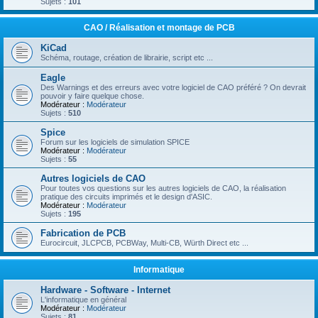
Sujets :
101
CAO / Réalisation et montage de PCB
KiCad
Schéma, routage, création de librairie, script etc ...
Eagle
Des Warnings et des erreurs avec votre logiciel de CAO préféré ? On devrait
pouvoir y faire quelque chose.
Modérateur :
Modérateur
Sujets :
510
Spice
Forum sur les logiciels de simulation SPICE
Modérateur :
Modérateur
Sujets :
55
Autres logiciels de CAO
Pour toutes vos questions sur les autres logiciels de CAO, la réalisation
pratique des circuits imprimés et le design d'ASIC.
Modérateur :
Modérateur
Sujets :
195
Fabrication de PCB
Eurocircuit, JLCPCB, PCBWay, Multi-CB, Würth Direct etc ...
Informatique
Hardware - Software - Internet
L'informatique en général
Modérateur :
Modérateur
Sujets :
81