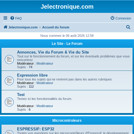
Jelectronique.com
FAQ
Connexion
R
Jelectronique.com
Accueil du forum
e
Nous sommes le 06 août 2026 12:58
c
Le Site - Le Forum
h
Annonces, Vie du Forum & Vie du Site
e
Tout sur le fonctionnement du forum, et sur les éventuels problèmes que vous
rencontrez
r
Modérateur :
Modérateur
Sujets :
74
c
Expression libre
h
Pour tous les sujets qui ne rentrent pas dans les autres rubriques
Modérateur :
Modérateur
e
Sujets :
112
r
Test
Testez ici les fonctionnalités du forum.
Modérateur :
Modérateur
Sujets :
6
Microcontroleurs
ESPRESSIF: ESP32
Toutes vos questions sur les microcontrôleurs d'Espressif, le développement,