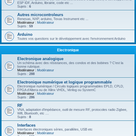
ESP IDF, Arduino, librairie, code etc ...
Sujets :
6
Autres microcontroleurs
Renesas, NXP, arduino, Texas Instrument etc ...
Modérateur :
Modérateur
Sujets :
59
Arduino
Toutes vos questions sur le développement avec l'environnement Arduino
Electronique
Electronique analogique
Un schéma avec des résistances, des condos et des bobines ? C’est la
bonne rubrique.
Modérateur :
Modérateur
Sujets :
288
Electronique numérique et logique programmable
Electronique numérique / Circuits logiques programmables EPLD, CPLD,
FPGA d'Altera ou de Xilinx VHDL, Verilog ou SystemC
Modérateur :
Modérateur
Sujets :
286
RF
VNA, adaptation d'impédance, outil de mesure RF, protocoles radio Zigbee,
Wifi, Bluetooth, etc ....
Sujets :
8
Interfaces
Interfaces électroniques séries, parallèles, USB etc
Modérateur :
Modérateur