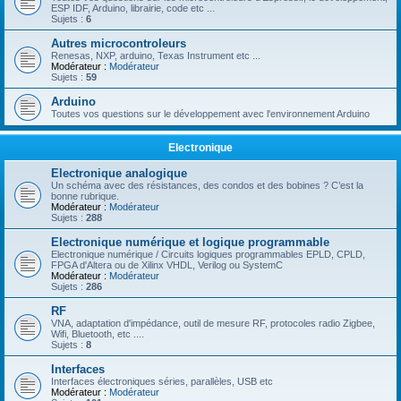
ESP IDF, Arduino, librairie, code etc ...
Sujets :
6
Autres microcontroleurs
Renesas, NXP, arduino, Texas Instrument etc ...
Modérateur :
Modérateur
Sujets :
59
Arduino
Toutes vos questions sur le développement avec l'environnement Arduino
Electronique
Electronique analogique
Un schéma avec des résistances, des condos et des bobines ? C’est la
bonne rubrique.
Modérateur :
Modérateur
Sujets :
288
Electronique numérique et logique programmable
Electronique numérique / Circuits logiques programmables EPLD, CPLD,
FPGA d'Altera ou de Xilinx VHDL, Verilog ou SystemC
Modérateur :
Modérateur
Sujets :
286
RF
VNA, adaptation d'impédance, outil de mesure RF, protocoles radio Zigbee,
Wifi, Bluetooth, etc ....
Sujets :
8
Interfaces
Interfaces électroniques séries, parallèles, USB etc
Modérateur :
Modérateur