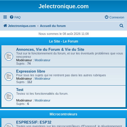
Jelectronique.com
FAQ
Connexion
R
Jelectronique.com
Accueil du forum
e
Nous sommes le 08 août 2026 11:08
c
Le Site - Le Forum
h
Annonces, Vie du Forum & Vie du Site
e
Tout sur le fonctionnement du forum, et sur les éventuels problèmes que vous
rencontrez
r
Modérateur :
Modérateur
Sujets :
74
c
Expression libre
h
Pour tous les sujets qui ne rentrent pas dans les autres rubriques
Modérateur :
Modérateur
e
Sujets :
112
r
Test
Testez ici les fonctionnalités du forum.
Modérateur :
Modérateur
Sujets :
6
Microcontroleurs
ESPRESSIF: ESP32
Toutes vos questions sur les microcontrôleurs d'Espressif, le développement,