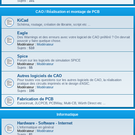
Sujets :
101
CAO / Réalisation et montage de PCB
KiCad
Schéma, routage, création de librairie, script etc ...
Eagle
Des Warnings et des erreurs avec votre logiciel de CAO préféré ? On devrait
pouvoir y faire quelque chose.
Modérateur :
Modérateur
Sujets :
510
Spice
Forum sur les logiciels de simulation SPICE
Modérateur :
Modérateur
Sujets :
55
Autres logiciels de CAO
Pour toutes vos questions sur les autres logiciels de CAO, la réalisation
pratique des circuits imprimés et le design d'ASIC.
Modérateur :
Modérateur
Sujets :
195
Fabrication de PCB
Eurocircuit, JLCPCB, PCBWay, Multi-CB, Würth Direct etc ...
Informatique
Hardware - Software - Internet
L'informatique en général
Modérateur :
Modérateur
Sujets :
81