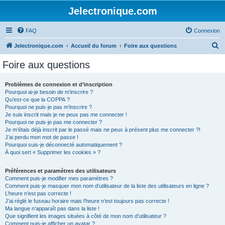
Jelectronique.com
FAQ
Connexion
R
Jelectronique.com
Accueil du forum
Foire aux questions
e
Foire aux questions
c
h
Problèmes de connexion et d’inscription
Pourquoi ai-je besoin de m’inscrire ?
e
Qu’est-ce que la COPPA ?
r
Pourquoi ne puis-je pas m’inscrire ?
Je suis inscrit mais je ne peux pas me connecter !
c
Pourquoi ne puis-je pas me connecter ?
Je m’étais déjà inscrit par le passé mais ne peux à présent plus me connecter ?!
h
J’ai perdu mon mot de passe !
e
Pourquoi suis-je déconnecté automatiquement ?
À quoi sert « Supprimer les cookies » ?
r
Préférences et paramètres des utilisateurs
Comment puis-je modifier mes paramètres ?
Comment puis-je masquer mon nom d’utilisateur de la liste des utilisateurs en ligne ?
L’heure n’est pas correcte !
J’ai réglé le fuseau horaire mais l’heure n’est toujours pas correcte !
Ma langue n’apparaît pas dans la liste !
Que signifient les images situées à côté de mon nom d’utilisateur ?
Comment puis-je afficher un avatar ?