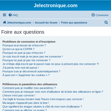
Jelectronique.com
FAQ
Connexion
R
Jelectronique.com
Accueil du forum
Foire aux questions
e
Foire aux questions
c
h
Problèmes de connexion et d’inscription
Pourquoi ai-je besoin de m’inscrire ?
e
Qu’est-ce que la COPPA ?
r
Pourquoi ne puis-je pas m’inscrire ?
Je suis inscrit mais je ne peux pas me connecter !
c
Pourquoi ne puis-je pas me connecter ?
Je m’étais déjà inscrit par le passé mais ne peux à présent plus me connecter ?!
h
J’ai perdu mon mot de passe !
e
Pourquoi suis-je déconnecté automatiquement ?
À quoi sert « Supprimer les cookies » ?
r
Préférences et paramètres des utilisateurs
Comment puis-je modifier mes paramètres ?
Comment puis-je masquer mon nom d’utilisateur de la liste des utilisateurs en ligne ?
L’heure n’est pas correcte !
J’ai réglé le fuseau horaire mais l’heure n’est toujours pas correcte !
Ma langue n’apparaît pas dans la liste !
Que signifient les images situées à côté de mon nom d’utilisateur ?
Comment puis-je afficher un avatar ?