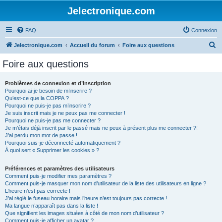
Jelectronique.com
FAQ
Connexion
R
Jelectronique.com
Accueil du forum
Foire aux questions
e
Foire aux questions
c
h
Problèmes de connexion et d’inscription
Pourquoi ai-je besoin de m’inscrire ?
e
Qu’est-ce que la COPPA ?
r
Pourquoi ne puis-je pas m’inscrire ?
Je suis inscrit mais je ne peux pas me connecter !
c
Pourquoi ne puis-je pas me connecter ?
Je m’étais déjà inscrit par le passé mais ne peux à présent plus me connecter ?!
h
J’ai perdu mon mot de passe !
e
Pourquoi suis-je déconnecté automatiquement ?
À quoi sert « Supprimer les cookies » ?
r
Préférences et paramètres des utilisateurs
Comment puis-je modifier mes paramètres ?
Comment puis-je masquer mon nom d’utilisateur de la liste des utilisateurs en ligne ?
L’heure n’est pas correcte !
J’ai réglé le fuseau horaire mais l’heure n’est toujours pas correcte !
Ma langue n’apparaît pas dans la liste !
Que signifient les images situées à côté de mon nom d’utilisateur ?
Comment puis-je afficher un avatar ?